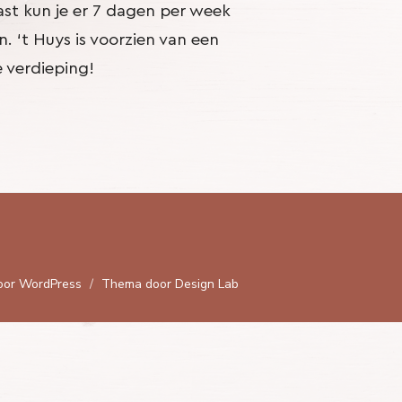
ast kun je er 7 dagen per week
. ‘t Huys is voorzien van een
 verdieping!
oor WordPress
/
Thema door Design Lab